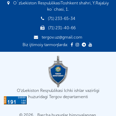
O`zbekiston RespublikasiToshkent shahri, Y.Rajabiy
ko`chasi, 1.
(71) 233-65-34
(71) 231-40-66
tergov.uz@gmail.com
Biz ijtimoiy tarmoqlarda:
O'zbekiston Respublikasi Ichki ishlar vazirligi
huzuridagi Tergov departamenti
© 2026. Barcha huquqlar himoyalangan.