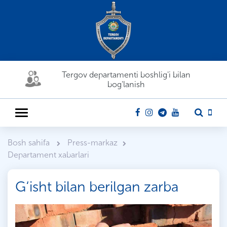
Tergov departamenti boshlig'i bilan
bog'lanish
Bosh sahifa
Press-markaz
Departament xabarlari
G‘isht bilan berilgan zarba