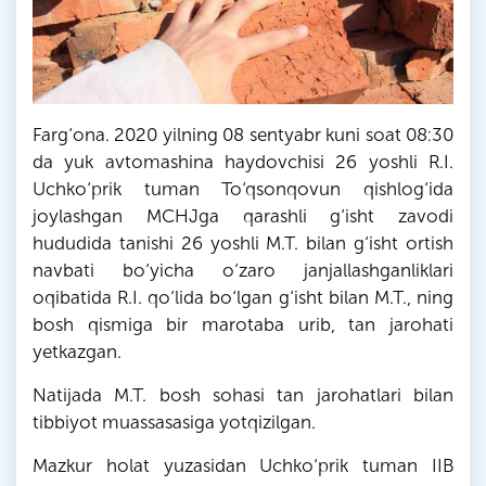
Farg‘ona. 2020 yilning 08 sentyabr kuni soat 08:30
da yuk avtomashina haydovchisi 26 yoshli R.I.
Uchko‘prik tuman To‘qsonqovun qishlog‘ida
joylashgan MCHJga qarashli g‘isht zavodi
hududida tanishi 26 yoshli M.T. bilan g‘isht ortish
navbati bo‘yicha o‘zaro janjallashganliklari
oqibatida R.I. qo‘lida bo‘lgan g‘isht bilan M.T., ning
bosh qismiga bir marotaba urib, tan jarohati
yetkazgan.
Natijada M.T. bosh sohasi tan jarohatlari bilan
tibbiyot muassasasiga yotqizilgan.
Mazkur holat yuzasidan Uchko‘prik tuman IIB