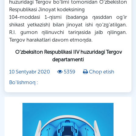
huzuridagi Tergov bo‘limi tomonidan O‘zbekiston
Respublikasi Jinoyat kodeksining
104-moddasi 1-qismi (badanga qasddan og‘ir
shikast yetkazish) bilan jinoyat ishi qo‘zg‘atilgan.
R.I. gumon qilinuvchi tariqasida jalb qilingan.
Tergov harakatlari davom etmoqda.
O‘zbeksiton Respublikasi IIV huzuridagi Tergov
departamenti
10 Sentyabr 2020
5359
Chop etish
Bo'lishmoq :