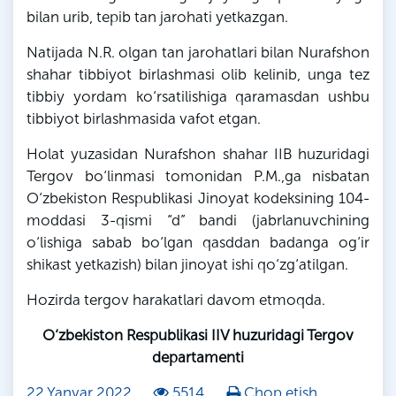
bilan urib, tepib tan jarohati yetkazgan.
Natijada
N
.
R
. olgan tan jarohatlari bilan Nurafshon
shahar tibbiyot birlashmasi olib kelinib, unga tez
tibbiy yordam ko‘rsatilishiga qaramasdan ushbu
tibbiyot birlashmasida vafot etgan.
Holat yuzasidan Nurafshon shahar IIB huzuridagi
Tergov bo‘linmasi tomonidan
P
.
M
.,
ga
nisbatan
O‘zbekiston Respublikasi Jinoyat kodeksining 104-
moddasi 3-qismi “d” bandi (jabrlanuvchining
o‘lishiga sabab bo‘lgan qasddan badanga og‘ir
shikast yetkazish) bilan jinoyat ishi qo‘zg‘atilgan.
Hozirda tergov harakatlari davom etmoqda.
O‘zbekiston Respublikasi IIV huzuridagi Tergov
departamenti
22 Yanvar 2022
5514
Chop etish