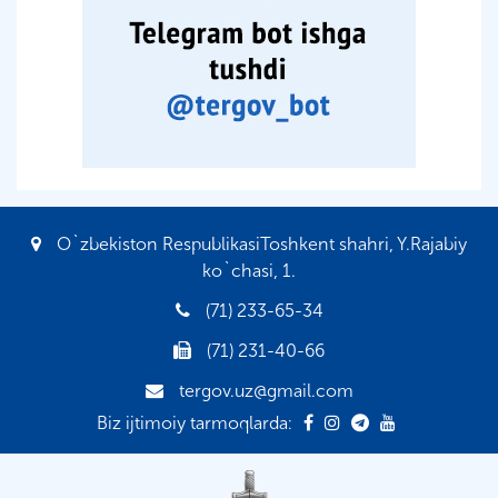
O`zbekiston RespublikasiToshkent shahri, Y.Rajabiy
ko`chasi, 1.
(71) 233-65-34
(71) 231-40-66
tergov.uz@gmail.com
Biz ijtimoiy tarmoqlarda: