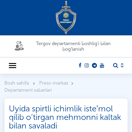
Tergov departamenti boshlig'i bilan
bog'lanish
Bosh sahifa
Press-markaz
Departament xabarlari
Uyida spirtli ichimlik isteʼmol
qilib o‘tirgan mehmonni kaltak
bilan savaladi