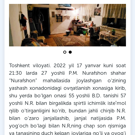
Toshkent viloyati. 2022 yil 17 yanvar kuni soat
21:30
larda
27 yoshli
P
.
M
. Nurafshon shahar
“Nurafshon” mahallasida joylashgan o‘zining
yashash xonadonidagi ovqatlanish xonasiga kirib,
shu yerda bo‘lgan onasi 55 yoshli
B
.
D
. tanishi 57
yoshli
N
.
R
. bilan birgalikda spirtli ichimlik isteʼmol
qilib o‘tirganligini ko‘rib, bundan jahli chiqib
N
.
R
.
bilan o‘zaro janjallashib, janjal natijasida
P
.
M
.
yog‘och bo‘lagi bilan
N
.
R
,
ning
chap son qismiga
va tanasining duch kelgan joylariga qo‘li va oyog‘i