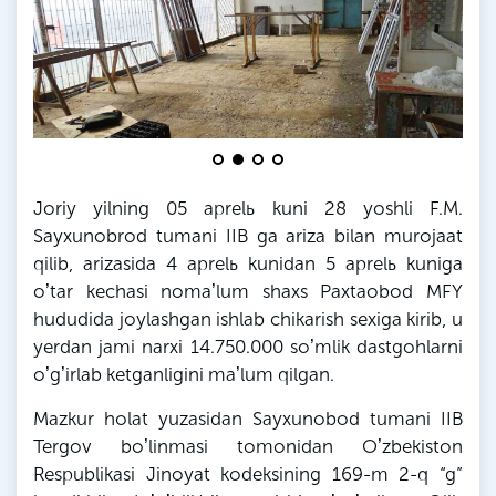
Joriy yilning 05 aprelь kuni 28 yoshli F.M.
Sayxunobrod tumani IIB ga ariza bilan murojaat
qilib, arizasida 4 aprelь kunidan 5 aprelь kuniga
oʼtar kechasi nomaʼlum shaxs Paxtaobod MFY
hududida joylashgan ishlab chikarish sexiga kirib, u
yerdan jami narxi 14.750.000 soʼmlik dastgohlarni
oʼgʼirlab ketganligini maʼlum qilgan.
Mazkur holat yuzasidan Sayxunobod tumani IIB
Tergov boʼlinmasi tomonidan Oʼzbekiston
Respublikasi Jinoyat kodeksining 169-m 2-q “g”