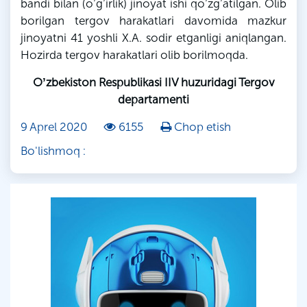
bandi bilan (oʼgʼirlik) jinoyat ishi qoʼzgʼatilgan. Olib
borilgan tergov harakatlari davomida mazkur
jinoyatni 41 yoshli X.А. sodir etganligi aniqlangan.
Hozirda tergov harakatlari olib borilmoqda.
Oʼzbekiston Respublikasi IIV huzuridagi Tergov
departamenti
9 Aprel 2020
6155
Chop etish
Bo'lishmoq :