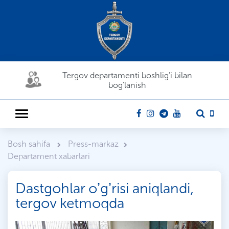
Tergov departamenti boshlig'i bilan
bog'lanish
Bosh sahifa
Press-markaz
Departament xabarlari
Dastgohlar oʼgʼrisi aniqlandi,
tergov ketmoqda