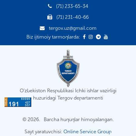
(71) 233-65-34
(71) 231-40-66
tergov.uz@gmail.com
Biz ijtimoiy tarmoqlarda:
O'zbekiston Respublikasi Ichki ishlar vazirligi
huzuridagi Tergov departamenti
© 2026. Barcha huquqlar himoyalangan.
Sayt yaratuvchisi:
Online Service Group