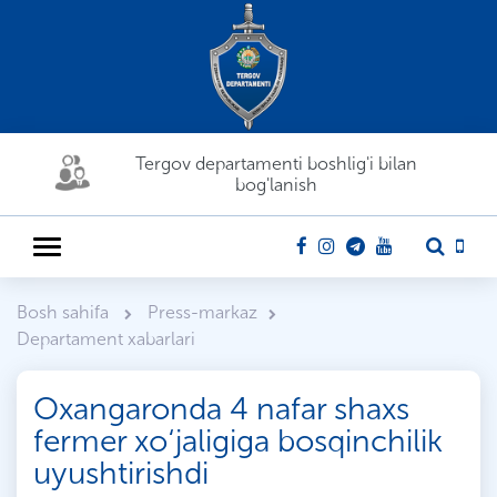
Tergov departamenti boshlig'i bilan
bog'lanish
Bosh sahifa
Press-markaz
Departament xabarlari
Oxangaronda 4 nafar shaxs
fermer xo‘jaligiga bosqinchilik
uyushtirishdi