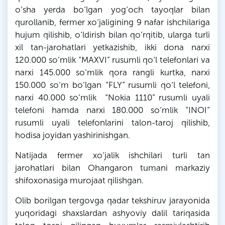
o‘sha yerda bo‘lgan yog‘och tayoqlar bilan
qurollanib, fermer xo‘jaligining 9 nafar ishchilariga
hujum qilishib, o‘ldirish bilan qo‘rqitib, ularga turli
xil tan-jarohatlari yetkazishib, ikki dona narxi
120.000 so‘mlik “MAXVI” rusumli qo‘l telefonlari va
narxi 145.000 so‘mlik qora rangli kurtka, narxi
150.000 so‘m bo‘lgan “FLY” rusumli qo‘l telefoni,
narxi 40.000 so‘mlik “Nokia 1110” rusumli uyali
telefoni hamda narxi 180.000 so‘mlik “INOI”
rusumli uyali telefonlarini talon-taroj qilishib,
hodisa joyidan
yashirinishgan
.
Natijada fermer xo‘jalik ishchilari turli tan
jarohatlari bilan
Ohangaron
tumani markaziy
shifoxonasiga murojaat qilishgan.
Olib borilgan tergovga qadar tekshiruv jarayonida
yuqoridagi shaxslardan ashyoviy dalil tariqasida