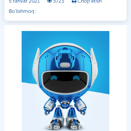
5 Yanvar 2021
5723
Chop etish
Bo'lishmoq :