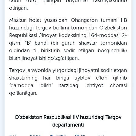
talon toroj qilingan buyumlar rasmiylashtirib
olingan.
Mazkur holat yuzasidan
Ohangaron
tumani IIB
huzuridagi Tergov bo‘limi tomonidan O‘zbekiston
Respublikasi Jinoyat kodeksining 164-moddasi 2-
qismi “
B
” bandi (bir guruh shaxslar tomonidan
oldindan til biriktirib sodir etilgan bosqinchilik)
bilan jinoyat ishi qo‘zg‘atilgan.
Tergov jarayonida yuqoridagi jinoyatni sodir etgan
shaxslarning har biriga ayblov eʼlon qilinib
“qamoqqa olish” tarzidagi ehtiyot chorasi
qo‘llanilgan.
O‘zbekiston Respublikasi IIV huzuridagi Tergov
departamenti