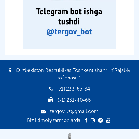
O`zbekiston RespublikasiToshkent shahri, Y.Rajabiy
ko`chasi, 1.
(71) 233-65-34
(71) 231-40-66
tergov.uz@gmail.com
Biz ijtimoiy tarmoqlarda: