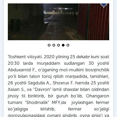
Toshkent viloyati. 2020 yilning 25 dekabr kuni soat
20:30
larda
muqaddam sudlangan 30 yoshli
Abduxamid
F
., o‘zganing mol-mulkini bosqinchilik
yo‘li bilan talon toroj qilish maqsadida, tanishlari,
26 yoshli
Sagdulla
A.,
Shoxrux
F
. hamda 25 yoshli
Xasan
S
., va “Davron” ismli shaxslar bilan oldindan
jinoiy til biriktirib, bir guruh bo‘lib,
Ohangaron
tumani “
Shodmalik
”
MFY
,
da
joylashgan fermer
xo‘jaligiga kirishib, fermer xo‘jaligi
qorovulxonasidagi oynani sindirib, oyna sinig‘i va