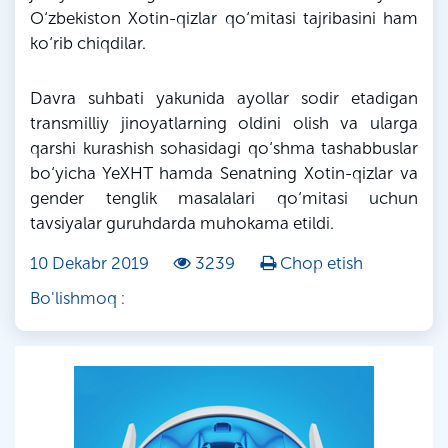
O‘zbekiston Xotin-qizlar qo‘mitasi tajribasini ham
ko‘rib chiqdilar.
Davra suhbati yakunida ayollar sodir etadigan
transmilliy jinoyatlarning oldini olish va ularga
qarshi kurashish sohasidagi qo‘shma tashabbuslar
bo‘yicha YeXHT hamda Senatning Xotin-qizlar va
gender tenglik masalalari qo‘mitasi uchun
tavsiyalar guruhdarda muhokama etildi.
10 Dekabr 2019
3239
Chop etish
Bo'lishmoq :