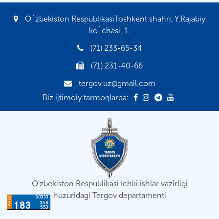
O`zbekiston RespublikasiToshkent shahri, Y.Rajabiy
ko`chasi, 1.
(71) 233-65-34
(71) 231-40-66
tergov.uz@gmail.com
Biz ijtimoiy tarmoqlarda:
O'zbekiston Respublikasi Ichki ishlar vazirligi
huzuridagi Tergov departamenti