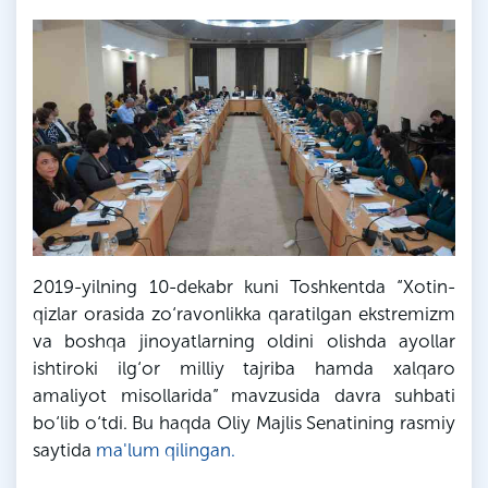
2019-yilning 10-dekabr kuni Toshkentda “Xotin-
qizlar orasida zo‘ravonlikka qaratilgan ekstremizm
va boshqa jinoyatlarning oldini olishda ayollar
ishtiroki ilg‘or milliy tajriba hamda xalqaro
amaliyot misollarida” mavzusida davra suhbati
bo‘lib o‘tdi. Bu haqda Oliy Majlis Senatining rasmiy
saytida
ma'lum qilingan.