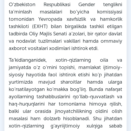
O‘zbekiston Respublikasi Gender tenglikni
ta’minlash masalalari bo‘yicha komissiyasi
tomonidan Yevropada xavfsizlik va hamkorlik
tashkiloti (EXHT) bilan birgalikda tashkil etilgan
tadbirda Oliy Majlis Senati a’zolari, bir qator davlat
va nodavlat tuzilmalari vakillari hamda ommaviy
axborot vositalari xodimlari ishtirok etdi.
Ta’kidlanganidek, xotin-qizlarning oila va
jamiyatda o‘z o‘rnini topishi, mamlakat ijtimoiy-
siyosiy hayotida faol ishtirok etishi ko‘p jihatdan
yurtimizda mavjud sharoitlar hamda ularga
ko‘rsatilayotgan ko‘makka bog‘liq. Bunda nafaqat
ayollarning tashabbuslarini qo‘llab-quvvatlash va
haq-huquqlarini har tomonlama himoya qilish,
balki ular orasida jinoyatchilikning oldini olish
masalasi ham dolzarb hisoblanadi. Shu jihatdan
xotin-qizlarning g‘ayriijtimoiy xulqiga sabab