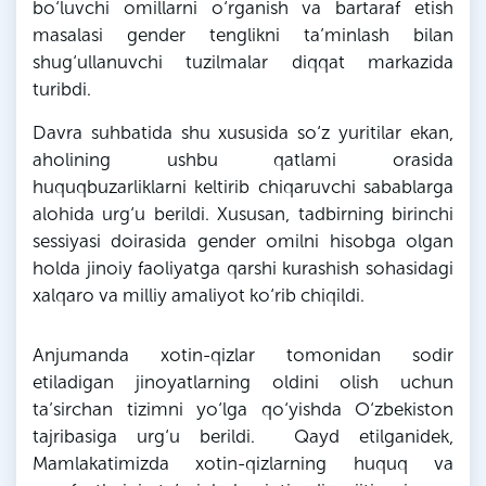
bo‘luvchi omillarni o‘rganish va bartaraf etish
masalasi gender tenglikni ta’minlash bilan
shug‘ullanuvchi tuzilmalar diqqat markazida
turibdi.
Davra suhbatida shu xususida so‘z yuritilar ekan,
aholining ushbu qatlami orasida
huquqbuzarliklarni keltirib chiqaruvchi sabablarga
alohida urg‘u berildi. Xususan, tadbirning birinchi
sessiyasi doirasida gender omilni hisobga olgan
holda jinoiy faoliyatga qarshi kurashish sohasidagi
xalqaro va milliy amaliyot ko‘rib chiqildi.
Anjumanda xotin-qizlar tomonidan sodir
etiladigan jinoyatlarning oldini olish uchun
ta’sirchan tizimni yo‘lga qo‘yishda O‘zbekiston
tajribasiga urg‘u berildi. Qayd etilganidek,
Mamlakatimizda xotin-qizlarning huquq va