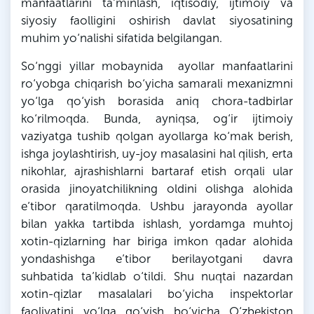
manfaatlarini ta’minlash, iqtisodiy, ijtimoiy va
siyosiy faolligini oshirish davlat siyosatining
muhim yo‘nalishi sifatida belgilangan.
So‘nggi yillar mobaynida ayollar manfaatlarini
ro‘yobga chiqarish bo‘yicha samarali mexanizmni
yo‘lga qo‘yish borasida aniq chora-tadbirlar
ko‘rilmoqda. Bunda, ayniqsa, og‘ir ijtimoiy
vaziyatga tushib qolgan ayollarga ko‘mak berish,
ishga joylashtirish, uy-joy masalasini hal qilish, erta
nikohlar, ajrashishlarni bartaraf etish orqali ular
orasida jinoyatchilikning oldini olishga alohida
e’tibor qaratilmoqda. Ushbu jarayonda ayollar
bilan yakka tartibda ishlash, yordamga muhtoj
xotin-qizlarning har biriga imkon qadar alohida
yondashishga e’tibor berilayotgani davra
suhbatida ta’kidlab o‘tildi. Shu nuqtai nazardan
xotin-qizlar masalalari bo‘yicha inspektorlar
faoliyatini yo‘lga qo‘yish bo‘yicha O‘zbekiston