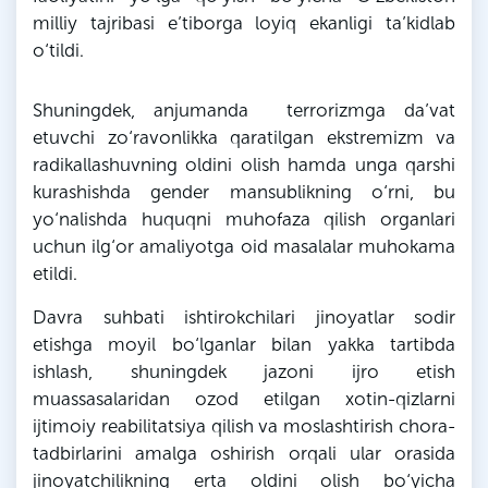
milliy tajribasi e’tiborga loyiq ekanligi ta’kidlab
o‘tildi.
Shuningdek, anjumanda terrorizmga da’vat
etuvchi zo‘ravonlikka qaratilgan ekstremizm va
radikallashuvning oldini olish hamda unga qarshi
kurashishda gender mansublikning o‘rni, bu
yo‘nalishda huquqni muhofaza qilish organlari
uchun ilg‘or amaliyotga oid masalalar muhokama
etildi.
Davra suhbati ishtirokchilari jinoyatlar sodir
etishga moyil bo‘lganlar bilan yakka tartibda
ishlash, shuningdek jazoni ijro etish
muassasalaridan ozod etilgan xotin-qizlarni
ijtimoiy reabilitatsiya qilish va moslashtirish chora-
tadbirlarini amalga oshirish orqali ular orasida
jinoyatchilikning erta oldini olish bo‘yicha