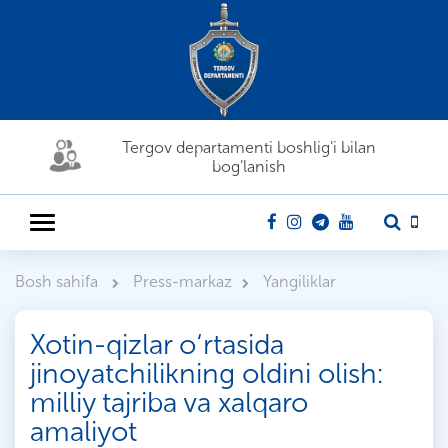
Tergov departamenti boshlig'i bilan
bog'lanish
Bosh sahifa
Press-markaz
Yangiliklar
Xotin-qizlar o‘rtasida
jinoyatchilikning oldini olish:
milliy tajriba va xalqaro
amaliyot