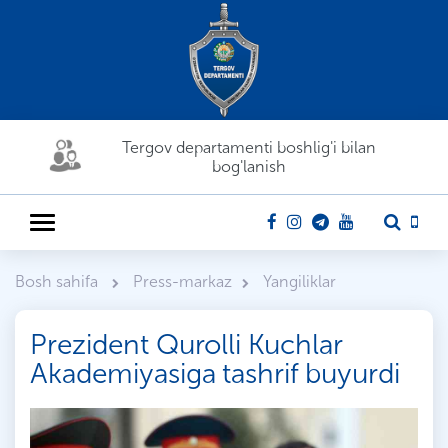
Tergov departamenti boshlig'i bilan
bog'lanish
Bosh sahifa
Press-markaz
Yangiliklar
Prezident Qurolli Kuchlar
Akademiyasiga tashrif buyurdi