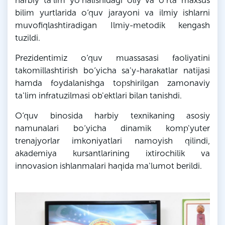
harbiy ta'lim yo‘nalishidagi oliy va o‘rta maxsus
bilim yurtlarida o‘quv jarayoni va ilmiy ishlarni
muvofiqlashtiradigan Ilmiy-metodik kengash
tuzildi.
Prezidentimiz o‘quv muassasasi faoliyatini
takomillashtirish bo‘yicha sa'y-harakatlar natijasi
hamda foydalanishga topshirilgan zamonaviy
ta'lim infratuzilmasi ob'ektlari bilan tanishdi.
O‘quv binosida harbiy texnikaning asosiy
namunalari bo‘yicha dinamik komp'yuter
trenajyorlar imkoniyatlari namoyish qilindi,
akademiya kursantlarining ixtirochilik va
innovasion ishlanmalari haqida ma'lumot berildi.