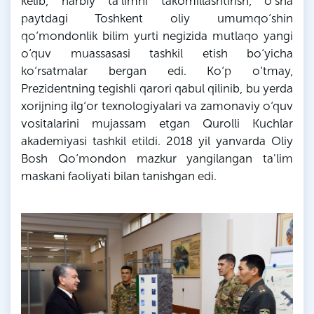
kelib, harbiy ta'limni takomillashtirish, o‘sha
paytdagi Toshkent oliy umumqo‘shin
qo‘mondonlik bilim yurti negizida mutlaqo yangi
o‘quv muassasasi tashkil etish bo‘yicha
ko‘rsatmalar bergan edi. Ko‘p o‘tmay,
Prezidentning tegishli qarori qabul qilinib, bu yerda
xorijning ilg‘or texnologiyalari va zamonaviy o‘quv
vositalarini mujassam etgan Qurolli Kuchlar
akademiyasi tashkil etildi. 2018 yil yanvarda Oliy
Bosh Qo‘mondon mazkur yangilangan ta'lim
maskani faoliyati bilan tanishgan edi.