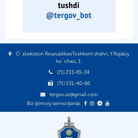
O`zbekiston RespublikasiToshkent shahri, Y.Rajabiy
ko`chasi, 1.
(71) 233-65-34
(71) 231-40-66
tergov.uz@gmail.com
Biz ijtimoiy tarmoqlarda: