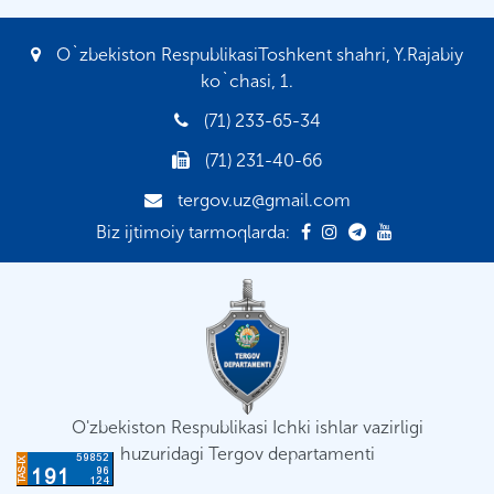
O`zbekiston RespublikasiToshkent shahri, Y.Rajabiy
ko`chasi, 1.
(71) 233-65-34
(71) 231-40-66
tergov.uz@gmail.com
Biz ijtimoiy tarmoqlarda:
O'zbekiston Respublikasi Ichki ishlar vazirligi
huzuridagi Tergov departamenti