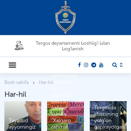
Tergov departamenti boshlig'i bilan
bog'lanish
11 yanvar
yilning eng
muloyim
Bosh sahifa
Har-hil
kuni
Har-hil
sanaladi
chunki
ushbu
Tergovda
kunda
shaxsning
Tavallud
“Хalqaro
yolgʼon
ayyomingiz
rahmat
gapirayotganlig