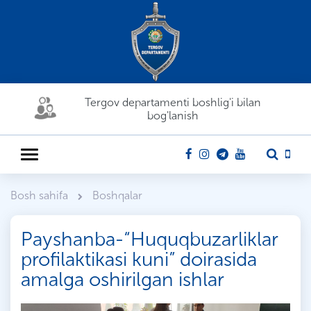
Tergov departamenti boshlig'i bilan
bog'lanish
Bosh sahifa
Boshqalar
Payshanba-“Huquqbuzarliklar
profilaktikasi kuni” doirasida
amalga oshirilgan ishlar