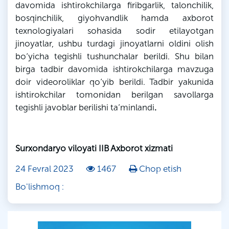
davomida ishtirokchilarga firibgarlik, talonchilik,
bosqinchilik, giyohvandlik hamda axborot
texnologiyalari sohasida sodir etilayotgan
jinoyatlar, ushbu turdagi jinoyatlarni oldini olish
bo‘yicha tegishli tushunchalar berildi. Shu bilan
birga tadbir davomida ishtirokchilarga mavzuga
doir videoroliklar qo‘yib berildi. Tadbir yakunida
ishtirokchilar tomonidan berilgan savollarga
tegishli javoblar berilishi ta’minlandi
.
Surxondaryo viloyati IIB Axborot xizmati
24 Fevral 2023
1467
Chop etish
Bo'lishmoq :