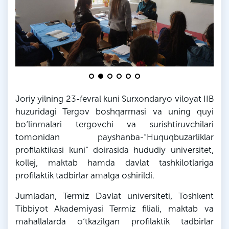
Joriy yilning 23-fevral kuni Surxondaryo viloyat IIB
huzuridagi Tergov boshqarmasi va uning quyi
bo‘linmalari tergovchi va surishtiruvchilari
tomonidan payshanba-“Huquqbuzarliklar
profilaktikasi kuni” doirasida hududiy universitet,
kollej, maktab hamda davlat tashkilotlariga
profilaktik tadbirlar amalga oshirildi.
Jumladan, Termiz Davlat universiteti, Toshkent
Tibbiyot Akademiyasi Termiz filiali, maktab va
mahallalarda o‘tkazilgan profilaktik tadbirlar