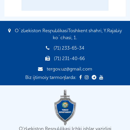
O`zbekiston RespublikasiToshkent shahri, Y.Rajabiy
ko`chasi, 1.
(71) 233-65-34
(71) 231-40-66
tergov.uz@gmail.com
Biz ijtimoiy tarmoqlarda:
O'zbekiston Respublikasi Ichki ishlar vazirligi