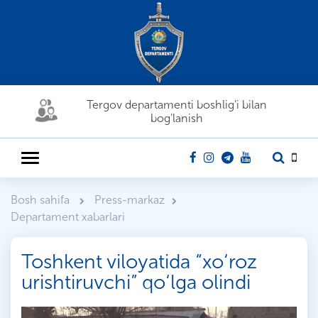
Tergov departamenti boshlig'i bilan
bog'lanish
Bosh sahifa
Press-markaz
Departament xabarlari
Toshkent viloyatida “xo‘roz
urishtiruvchi” qo‘lga olindi