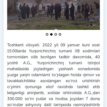
Toshkent viloyati. 2022 yil 09 yanvar kuni soat
15:00larda
Yuqorichirchiq
tumani IIB xodimlari
tomonidan olib borilgan tadbir davomida, 40
yoshli A.
G
.,
Yuqorichirchiq
tumani Istiqlol
mahallasida joylashgan yashash xonadonida
yuzga yaqin odamlarni to‘plagan holda qimor va
tavakkalchilikka asoslangan xo‘roz urishtirish
o‘yinini qonunga xilof ravishda tashkil etib
kelganligi aniqlanib, xolislar ishtirokida A.
G
.,dan
300.000 so‘m pullar va hodisa joyidan 7 dona
xo‘rozlar ashyoviy dalil tariqasida rasmiylashtirib