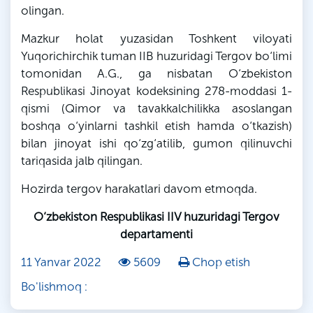
olingan.
Mazkur holat yuzasidan Toshkent viloyati
Yuqorichirchik
tuman IIB huzuridagi Tergov bo‘limi
tomonidan A.
G
.,
ga
nisbatan O‘zbekiston
Respublikasi Jinoyat kodeksining 278-moddasi 1-
qismi (Qimor va tavakkalchilikka asoslangan
boshqa o‘yinlarni tashkil etish hamda o‘tkazish)
bilan jinoyat ishi qo‘zg‘atilib, gumon
qilinuvchi
tariqasida jalb qilingan.
Hozirda tergov harakatlari davom etmoqda.
O‘zbekiston Respublikasi IIV huzuridagi Tergov
departamenti
11 Yanvar 2022
5609
Chop etish
Bo'lishmoq :