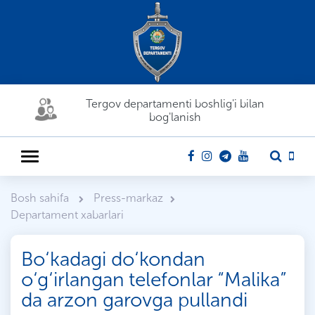
Tergov departamenti boshlig'i bilan
bog'lanish
Bosh sahifa
Press-markaz
Departament xabarlari
Bo‘kadagi do‘kondan
o‘g‘irlangan telefonlar “Malika”
da arzon garovga pullandi