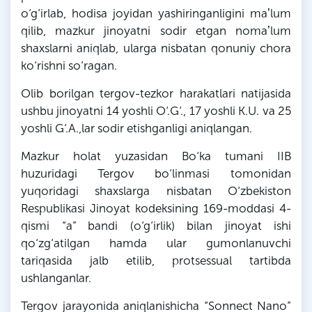
o‘g‘irlab, hodisa joyidan yashiringanligini maʼlum
qilib, mazkur jinoyatni sodir etgan nomaʼlum
shaxslarni aniqlab, ularga nisbatan qonuniy chora
ko‘rishni so‘ragan.
Olib borilgan tergov-tezkor harakatlari natijasida
ushbu jinoyatni 14 yoshli O‘.
G‘
., 17 yoshli
K
.U. va 25
yoshli
G‘
.A.,
lar
sodir
etishganligi
aniqlangan.
Mazkur holat yuzasidan Bo‘ka tumani IIB
huzuridagi Tergov bo‘linmasi tomonidan
yuqoridagi shaxslarga nisbatan O‘zbekiston
Respublikasi Jinoyat kodeksining 169-moddasi 4-
qismi “a” bandi (o‘g‘irlik) bilan jinoyat ishi
qo‘zg‘atilgan hamda ular
gumonlanuvchi
tariqasida jalb etilib, protsessual tartibda
ushlanganlar.
Tergov jarayonida
aniqlanishicha
“Sonnect Nano”