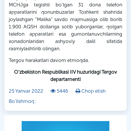
MCHJga
tegishli bo‘lgan 31 dona telefon
apparatlarini qonunbuzarlar Toshkent shahrida
joylashgan “Malika” savdo majmuasiga olib borib
1.900 AQSH dollariga sotib yuborganlar, qolgan
telefon apparatlari esa
gumonlanuvchilarning
xonadonlaridan ashyoviy dalil sifatida
rasmiylashtirib olingan.
Tergov harakatlari davom etmoqda.
O‘zbekiston Respublikasi IIV huzuridagi Tergov
departamenti
25 Yanvar 2022
5446
Chop etish
Bo'lishmoq :