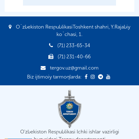
O`zbekiston RespublikasiToshkent shahri, Y.Rajabiy
ko`chasi, 1.
(71) 233-65-34
(71) 231-40-66
tergov.uz@gmail.com
Biz ijtimoiy tarmoqlarda:
O'zbekiston Respublikasi Ichki ishlar vazirligi