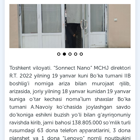
Toshkent viloyati. “Sonnect Nano”
MCHJ
direktori
R
.
T
. 2022 yilning 19 yanvar kuni Bo‘ka tumani IIB
boshlig‘i nomiga ariza bilan murojaat qilib,
arizasida, joriy yilning 18 yanvar kunidan 19 yanvar
kuniga o‘tar kechasi nomaʼlum shaxslar Bo‘ka
tumani A.Navoiy ko‘chasida joylashgan savdo
do‘koniga eshikni buzish yo‘li bilan g‘ayriqonuniy
ravishda kirib, jami bahosi 138.805.000 so‘mlik turli
rusumdagi 63 dona telefon apparatlarini, 3 dona
planshet va 1 dona “Lenovo” nomli
noutbukini