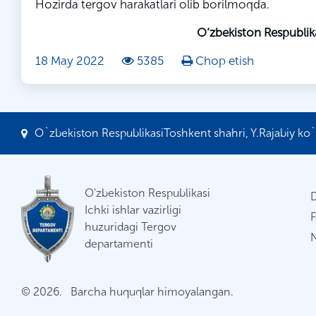
Hozirda tergov harakatlari olib borilmoqda.
O‘zbekiston Respublik
18 May 2022
5385
Chop etish
O`zbekiston RespublikasiToshkent shahri, Y.Rajabiy ko`c
O'zbekiston Respublikasi
Ichki ishlar vazirligi
F
huzuridagi Tergov
N
departamenti
© 2026. Barcha huquqlar himoyalangan.