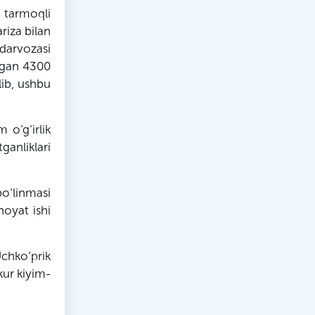
 tarmoqli
riza bilan
darvozasi
‘lgan 4300
lib, ushbu
 o‘g‘irlik
ganliklari
o‘linmasi
noyat ishi
Uchko‘prik
kur kiyim-