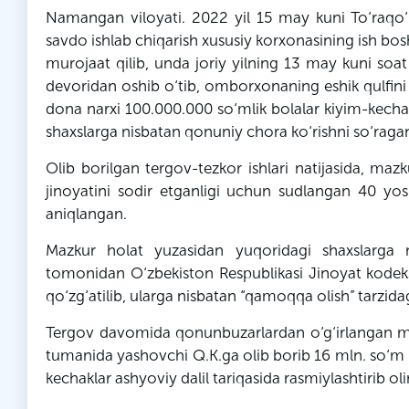
Namangan viloyati. 2022 yil 15 may kuni To‘raqo
savdo ishlab chiqarish xususiy korxonasining ish bosh
murojaat qilib, unda joriy yilning 13 may kuni so
devoridan oshib o‘tib, omborxonaning eshik qulfini
dona narxi 100.000.000 so‘mlik bolalar kiyim-kechakl
shaxslarga nisbatan qonuniy chora ko‘rishni so‘raga
Olib borilgan tergov-tezkor ishlari natijasida, ma
jinoyatini sodir etganligi uchun sudlangan 40 yosh
aniqlangan.
Mazkur holat yuzasidan yuqoridagi shaxslarga 
tomonidan O‘zbekiston Respublikasi Jinoyat kodeksni
qo‘zg‘atilib, ularga nisbatan “qamoqqa olish” tarzidag
Tergov davomida qonunbuzarlardan o‘g‘irlangan mol-
tumanida yashovchi Q.K.ga olib borib 16 mln. so‘m p
kechaklar ashyoviy dalil tariqasida rasmiylashtirib ol