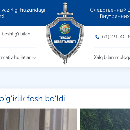
 vazirligi huzuridagi
Следственный 
ti
Внутренних
boshlig'i bilan
(71) 231-40-
mativ hujjatlar
Xalq bilan muloq
‘g‘irlik fosh bo‘ldi