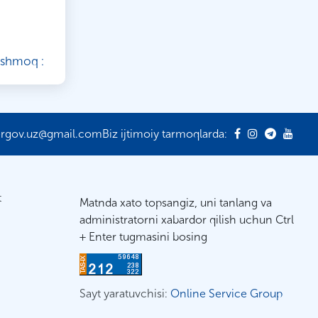
ishmoq :
ergov.uz@gmail.com
Biz ijtimoiy tarmoqlarda:
t
Matnda xato topsangiz, uni tanlang va
administratorni xabardor qilish uchun Ctrl
+ Enter tugmasini bosing
Sayt yaratuvchisi:
Online Service Group