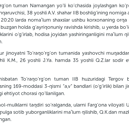
‘rg‘on tuman Namangan yo‘li ko‘chasida joylashgan ko‘p
qaruvchisi, 38 yoshli A.V. shahar IIB boshlig‘ining nomiga a
at 20:20 larda nomaʼlum shaxslar ushbu korxonaning orqa 
 buzgan holda g‘ayriqonuniy ravishda kirishib, u yerda bo
arini o‘g‘irlab, hodisa joyidan yashiringanligini maʼlum qi
n.
zkur jinoyatni To‘raqo‘rg‘on tumanida yashovchi muqaddam
li K.M., 26 yoshli J.Ya. hamda 35 yoshli Q.Z.lar sodir et
nisbatan To‘raqo‘rg‘on tuman IIB huzuridagi Tergov b
ng 169-moddasi 3-qismi “a,v” bandlari (o‘g‘irlik) bilan ji
i ehtiyot chorasi qo‘llanilgan.
mulklarni taqdiri so‘ralganda, ularni Farg‘ona viloyati 
ulga sotib yuborganliklarini maʼlum qilishib, Q.K.dan maz
ingan.