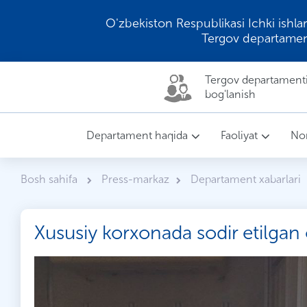
O'zbekiston Respublikasi Ichki ishlar
Tergov departamen
Tergov departamenti 
bog'lanish
Departament haqida
Faoliyat
Nor
Bosh sahifa
Press-markaz
Departament xabarlari
Xususiy korxonada sodir etilgan o