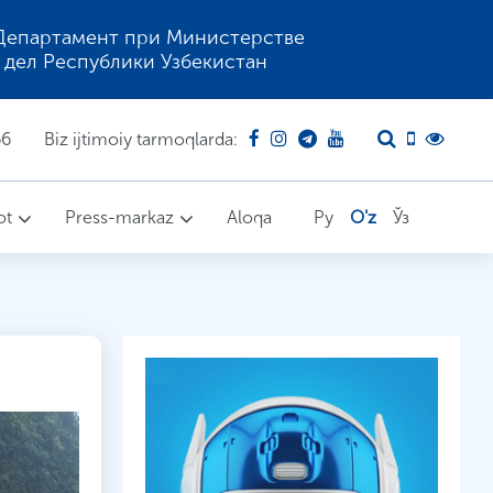
Департамент при Министерстве
 дел Республики Узбекистан
66
Biz ijtimoiy tarmoqlarda:
ot
Press-markaz
Aloqa
Ру
O'z
Ўз