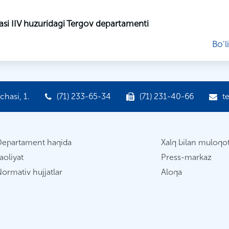
asi IIV huzuridagi Tergov departamenti
Bo'l
hasi, 1.
(71) 233-65-34
(71) 231-40-66
t
Departament haqida
Xalq bilan muloqo
aoliyat
Press-markaz
ormativ hujjatlar
Aloqa