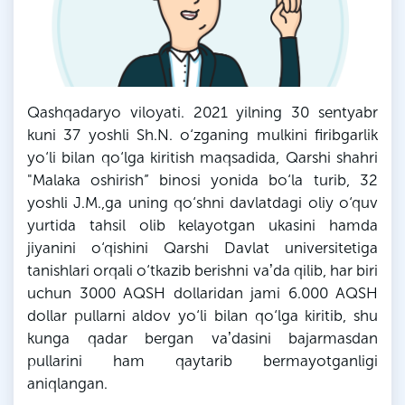
Qashqadaryo viloyati. 2021 yilning 30 sentyabr
kuni 37 yoshli Sh.N. o‘zganing mulkini firibgarlik
yo‘li bilan qo‘lga kiritish maqsadida, Qarshi shahri
"Malaka oshirish” binosi yonida bo‘la turib, 32
yoshli J.M.,ga uning qo‘shni davlatdagi oliy o‘quv
yurtida tahsil olib kelayotgan ukasini hamda
jiyanini o‘qishini Qarshi Davlat universitetiga
tanishlari orqali o‘tkazib berishni vaʼda qilib, har biri
uchun 3000 AQSH dollaridan jami 6.000 AQSH
dollar pullarni aldov yo‘li bilan qo‘lga kiritib, shu
kunga qadar bergan vaʼdasini bajarmasdan
pullarini ham qaytarib bermayotganligi
aniqlangan.