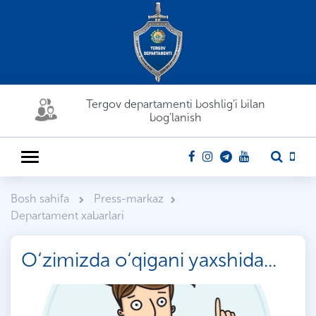
Tergov departamenti boshlig'i bilan
bog'lanish
Bosh sahifa
Press-markaz
Departament xabarlari
O‘zimizda o‘qigani yaxshida...