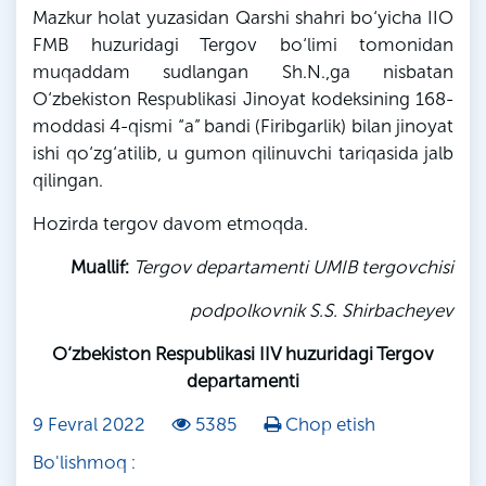
Mazkur holat yuzasidan Qarshi shahri bo‘yicha IIO
FMB huzuridagi Tergov bo‘limi tomonidan
muqaddam sudlangan Sh.N.,ga nisbatan
O‘zbekiston Respublikasi Jinoyat kodeksining 168-
moddasi 4-qismi “a” bandi (Firibgarlik) bilan jinoyat
ishi qo‘zg‘atilib, u gumon qilinuvchi tariqasida jalb
qilingan.
Hozirda tergov davom etmoqda.
Muallif:
Tergov departamenti
UMIB
tergovchisi
podpolkovnik
S
.
S
.
Shirbacheyev
O‘zbekiston Respublikasi IIV huzuridagi Tergov
departamenti
9 Fevral 2022
5385
Chop etish
Bo'lishmoq :