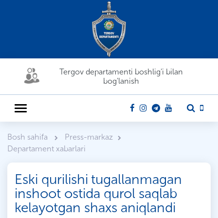
Tergov departamenti boshlig'i bilan
bog'lanish
Bosh sahifa
Press-markaz
Departament xabarlari
Eski qurilishi tugallanmagan
inshoot ostida qurol saqlab
kelayotgan shaxs aniqlandi