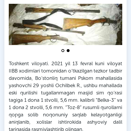
Toshkent viloyati. 2021 yil 13 fevral kuni viloyat
IIBB xodimlari tomonidan o‘tkazilgan tezkor tadbir
davomida,
Bo‘stonliq
tumani
Pskom
mahallasida
yashovchi 29 yoshli
Ochilbek
R
., ushbu mahallada
eski qurilishi tugallanmagan masjid sim qo‘rasi
tagiga 1 dona 1 stvolli, 5,6
mm
. kalibrli “
Belka
-3” va
1 dona 2 stvolli, 5,6
mm
. “Toz-8” rusumli qurollarni
qopga solib noqonuniy saqlab
kelayotganligi
aniqlanib, xolislar ishtirokida ashyoviy dalil
tariqasida rasmiylashtirib olingan.