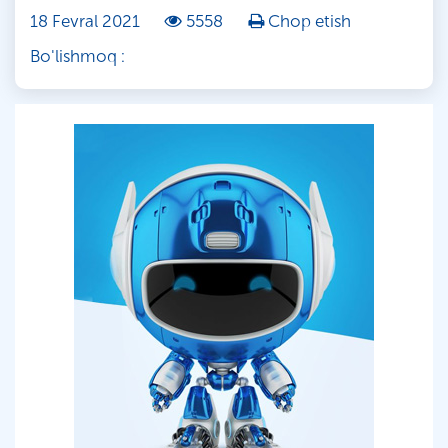
18 Fevral 2021
5558
Chop etish
Bo'lishmoq :