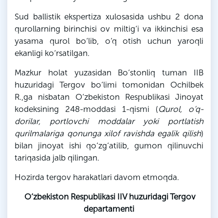
Sud ballistik ekspertiza xulosasida ushbu 2 dona
qurollarning birinchisi ov miltig‘i va ikkinchisi esa
yasama qurol bo‘lib, o‘q otish uchun yaroqli
ekanligi
ko‘rsatilgan.
Mazkur holat yuzasidan
Bo‘stonliq
tuman IIB
huzuridagi Tergov bo‘limi tomonidan
Ochilbek
R
.,
ga
nisbatan O‘zbekiston Respublikasi Jinoyat
kodeksining 248-moddasi 1-qismi (
Qurol, o‘q-
dorilar, portlovchi moddalar yoki portlatish
qurilmalariga qonunga xilof ravishda egalik qilish
)
bilan jinoyat ishi qo‘zg‘atilib, gumon
qilinuvchi
tariqasida jalb qilingan.
Hozirda tergov harakatlari davom etmoqda.
O‘zbekiston Respublikasi IIV huzuridagi Tergov
departamenti