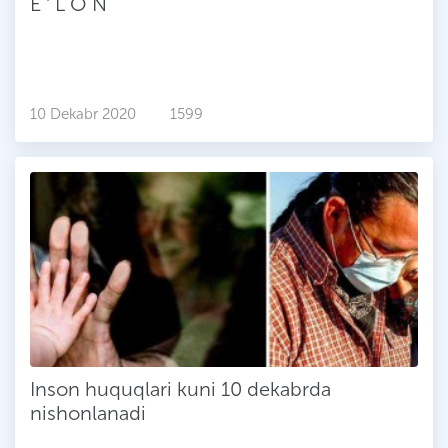
E ʼ L O N
10 Dekabr 2020
1599
Inson huquqlari kuni 10 dekabrda
nishonlanadi