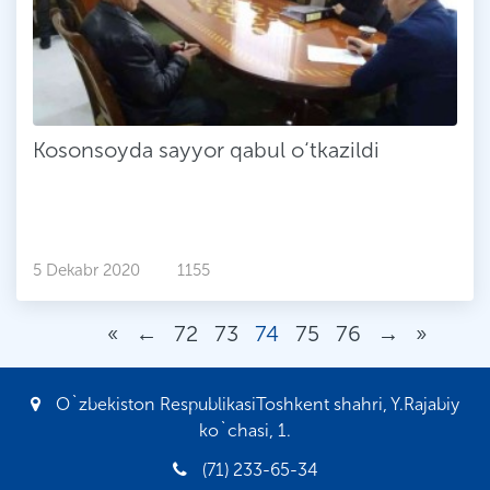
Kosonsoyda sayyor qabul o‘tkazildi
5 Dekabr 2020
1155
«
←
72
73
74
75
76
→
»
O`zbekiston RespublikasiToshkent shahri, Y.Rajabiy
ko`chasi, 1.
(71) 233-65-34