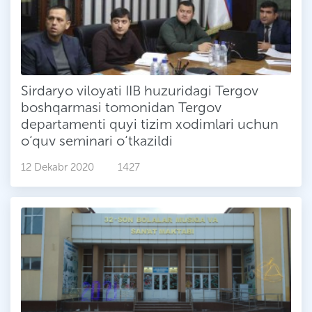
Sirdaryo viloyati IIB huzuridagi Tergov
boshqarmasi tomonidan Tergov
departamenti quyi tizim xodimlari uchun
o‘quv seminari o‘tkazildi
12 Dekabr 2020
1427