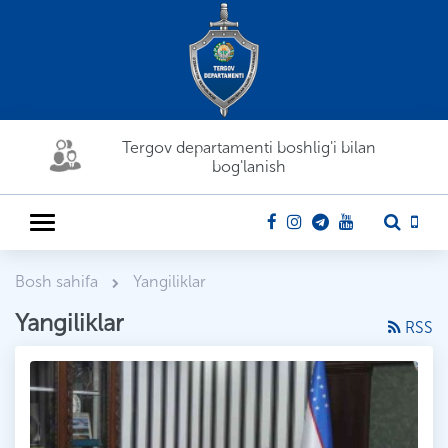
Tergov departamenti boshlig'i bilan
bog'lanish
Bosh sahifa
Yangiliklar
Yangiliklar
RSS