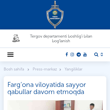
Tergov departamenti boshlig'i bilan
bog'lanish
Bosh sahifa
Press-markaz
Yangiliklar
Farg‘ona viloyatida sayyor
qabullar davom etmoqda