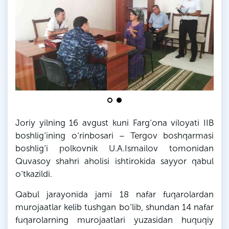
Joriy yilning 16 avgust kuni Farg‘ona viloyati IIB
boshlig‘ining o‘rinbosari – Tergov boshqarmasi
boshlig‘i polkovnik U.A.Ismailov tomonidan
Quvasoy shahri aholisi ishtirokida sayyor qabul
o‘tkazildi.
Qabul jarayonida jami 18 nafar fuqarolardan
murojaatlar kelib tushgan bo‘lib, shundan 14 nafar
fuqarolarning murojaatlari yuzasidan huquqiy