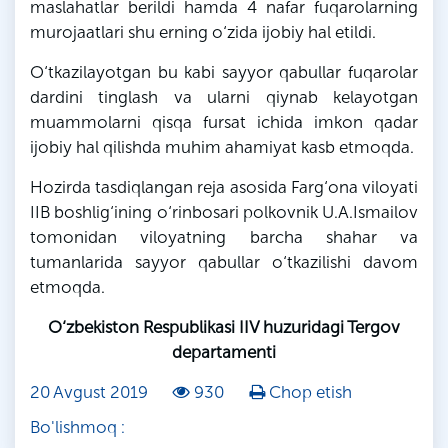
maslahatlar berildi hamda 4 nafar fuqarolarning
murojaatlari shu erning o‘zida ijobiy hal etildi.
O‘tkazilayotgan bu kabi sayyor qabullar fuqarolar
dardini tinglash va ularni qiynab kelayotgan
muammolarni qisqa fursat ichida imkon qadar
ijobiy hal qilishda muhim ahamiyat kasb etmoqda.
Hozirda tasdiqlangan reja asosida Farg‘ona viloyati
IIB boshlig‘ining o‘rinbosari polkovnik U.A.Ismailov
tomonidan viloyatning barcha shahar va
tumanlarida sayyor qabullar o‘tkazilishi davom
etmoqda.
O‘zbekiston Respublikasi IIV huzuridagi Tergov
departamenti
20 Avgust 2019
930
Chop etish
Bo'lishmoq :