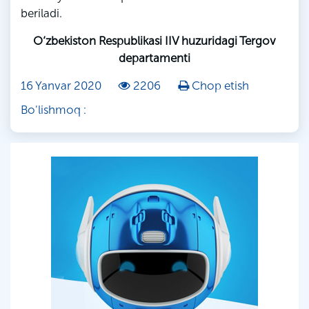
beriladi.
O‘zbekiston Respublikasi IIV huzuridagi Tergov
departamenti
16 Yanvar 2020
2206
Chop etish
Bo'lishmoq :