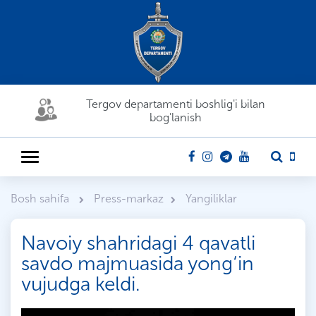
Tergov departamenti boshlig'i bilan
bog'lanish
Bosh sahifa
Press-markaz
Yangiliklar
Navoiy shahridagi 4 qavatli
savdo majmuasida yong‘in
vujudga keldi.