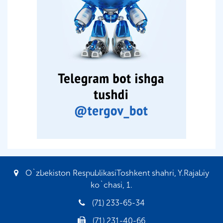
O`zbekiston RespublikasiToshkent shahri, Y.Rajabiy
ko`chasi, 1.
(71) 233-65-34
(71) 231-40-66