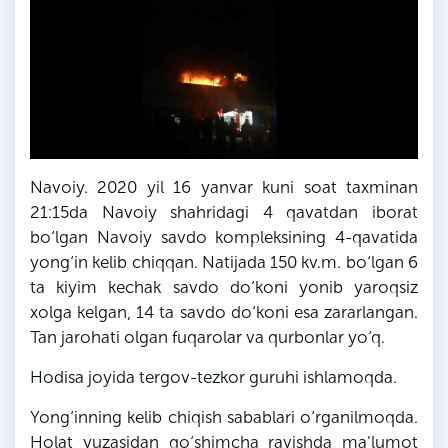
Navoiy. 2020 yil 16 yanvar kuni soat taxminan
21:15da Navoiy shahridagi 4 qavatdan iborat
bo‘lgan Navoiy savdo kompleksining 4-qavatida
yong‘in kelib chiqqan. Natijada 150 kv.m. bo‘lgan 6
ta kiyim kechak savdo do‘koni yonib yaroqsiz
xolga kelgan, 14 ta savdo do‘koni esa zararlangan.
Tan jarohati olgan fuqarolar va qurbonlar yo‘q.
Hodisa joyida tergov-tezkor guruhi ishlamoqda.
Yong‘inning kelib chiqish sabablari o‘rganilmoqda.
Holat yuzasidan qo‘shimcha ravishda ma'lumot