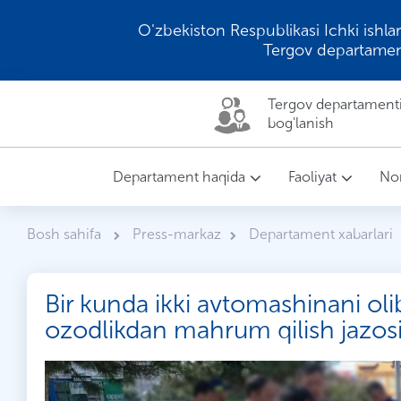
O'zbekiston Respublikasi Ichki ishlar
Tergov departamen
Tergov departamenti 
bog'lanish
Departament haqida
Faoliyat
Nor
Bosh sahifa
Press-markaz
Departament xabarlari
Bir kunda ikki avtomashinani ol
ozodlikdan mahrum qilish jazos