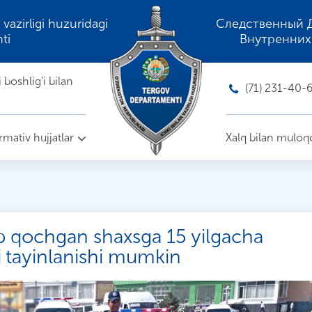
 vazirligi huzuridagi
Следственный 
ti
Внутренних
boshlig'i bilan
(71) 231-40-
mativ hujjatlar
Xalq bilan muloq
ib qochgan shaxsga 15 yilgacha
i tayinlanishi mumkin