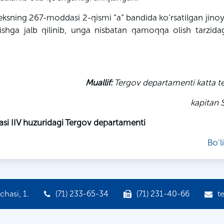
sning 267-moddasi 2-qismi “a” bandida ko‘rsatilgan jinoy
tishga jalb qilinib, unga nisbatan qamoqqa olish tarzida
Muallif:
Tergov departamenti katta t
kapitan
asi IIV huzuridagi Tergov departamenti
Bo'l
hasi, 1.
(71) 233-65-34
(71) 231-40-66
t