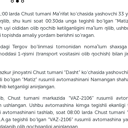
:00 larda Chust tumani Maʼrifat ko‘chasida yashovchi 33 y
qilib, shu kuni soat 00:30da unga tegishli bo‘lgan “Mati
yi oldidan olib qochib ketilganligini maʼlum qilib, ushb
i topishda amaliy yordam berishni so‘ragan.
idagi Tergov bo‘linmasi tomonidan nomaʼlum shaxsga
dasi 1-qismi (transport vositasini olib qochish) bilan ji
mazkur jinoyatni Chust tumani “Dasht” ko‘chasida yashovchi
gishli bo‘lgan “Matiz” rusumli avtomashinani Namangan sha
b ketganligi aniqlangan.
ilib, Chust tumani markazida “VAZ-2106” rusumli avto
 ushlangan. Ushbu avtomashina kimga tegishli ekanligi to
mli avtomashinani tashlab, soat 08:00 larda Chust tumani
.A.ga tegishli bo‘lgan “VAZ-2106” rusumli avtomashina ya
oydalanib olib qochganligi aniqlangan.