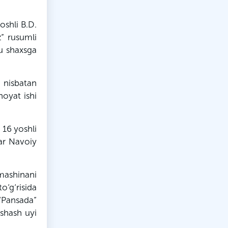
oshli B.D.
z” rusumli
u shaxsga
 nisbatan
noyat ishi
 16 yoshli
har Navoiy
mashinani
‘g‘risida
 “Pansada”
shash uyi