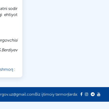
atni sodir
gi ehtiyot
ergovchisi
S
.
Berdiyev
ishmoq :
ergov.uz@gmail.com
Biz ijtimoiy tarmoqlarda: