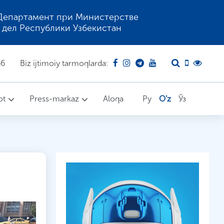
Департамент при Министерстве
 дел Республики Узбекистан
66
Biz ijtimoiy tarmoqlarda:
ot
Press-markaz
Aloqa
Ру
O'z
Ўз