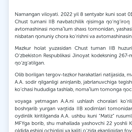
Namangan viloyati. 2022 yil 8 sentyabr kuni soat 01
Chust tumani IIB navbatchilik qisimga qo‘ng‘iroq 
avtomashinasi nomaʼlum shaxs tomonidan, yashash u
nisbatan qonuniy chora ko‘rishni va avtomashinasin
Mazkur holat yuzasidan Chust tuman IIB huzur
O‘zbekiston Respublikasi Jinoyat kodeksning 267-mod
qo‘zg‘atilgan.
Olib borilgan tergov-tezkor harakatlari natijasida, 
A.A. sodir qilganligi aniqlanib, jabrlanuvchiga te
ko‘chasi hududiga tashlab, nomaʼlum tomonga qochi
voyaga yetmagan A.A.ni ushlash choralari ko‘r
boshqarib yurgan vaqtida IIB xodimlari tomonidan
oydinlik kiritilganda A.A. ushbu kuni “Matiz” rusu
MFYga borib, shu mahallada yashovchi 22 yoshli K
oldida eshigi ochiqligi va kaliti o‘zida ekanligidan f