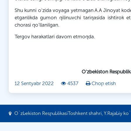
Shu kunni o‘zida voyaga yetmagan A.A Jinoyat kodek
etganlikda gumon qilinuvchi tariqasida ishtirok e
chorasi qo‘llanilgan.
Tergov harakatlari davom etmoqda.
O‘zbekiston Respublik
12 Sentyabr 2022
4537
Chop etish
O`zbekiston RespublikasiToshkent shahri, Y.Rajabiy ko`c