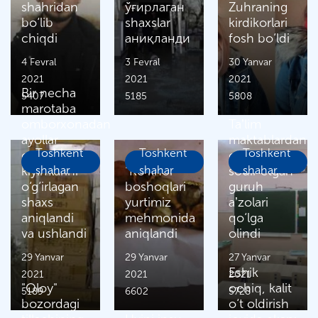
shahridan
ўғирлаган
Zuhraning
bo‘lib
shaxslar
kirdikorlari
chiqdi
аниқланди
fosh bo‘ldi
4 Fevral
3 Fevral
30 Yanvar
2021
2021
2021
Bir necha
5407
5185
5808
marotaba
omborxonadan
Taʼlim
ayollar
maktablardan
Toshkent
Toshkent
Toshkent
oyoq
o‘g‘irlik
kiyimlarini
shahar
“Ko‘knor”
shahar
sodir etgan
shahar
o‘g‘irlagan
boshoqlari
guruh
shaxs
yurtimiz
aʼzolari
aniqlandi
mehmonida
qo‘lga
va ushlandi
aniqlandi
olindi
29 Yanvar
29 Yanvar
27 Yanvar
Eshik
2021
2021
2021
"Oloy"
ochiq, kalit
5189
6602
5728
bozordagi
o‘t oldirish