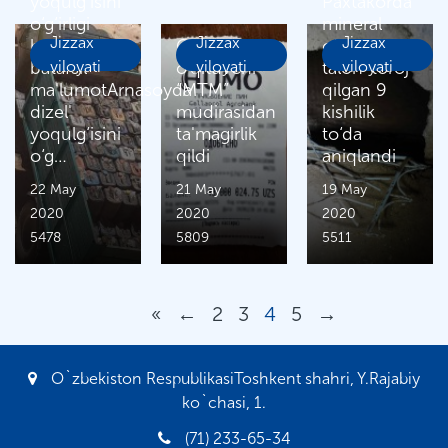
yoqulg‘isini
Paxtakorda
o‘g‘irligi
mineral
Jizzax
Jizzax
Jizzax
bo‘yicha
G‘allaorollik
o‘g‘itlarni
batafsil
viloyati
o‘qituvchi
viloyati
talon-toroj
viloyati
ma'lumotArnasoyda
“MTM”
qilgan 9
dizel'
mudirasidan
kishilik
yoqulg‘isini
ta'magirlik
to‘da
o‘g…
qildi
aniqlandi
22 May
21 May
19 May
2020
2020
2020
5478
5809
5511
«
←
2
3
4
5
→
O`zbekiston RespublikasiToshkent shahri, Y.Rajabiy
ko`chasi, 1.
(71) 233-65-34