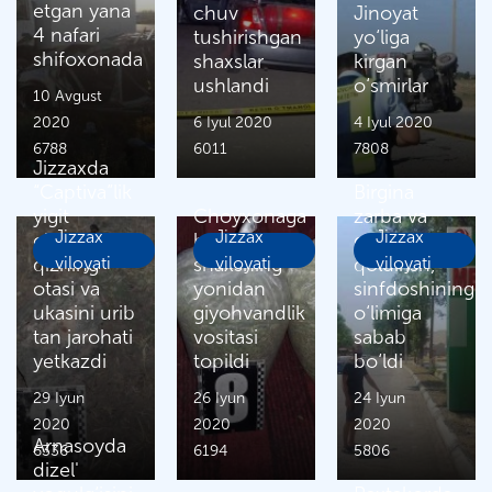
etgan yana
chuv
Jinoyat
4 nafari
tushirishgan
yo‘liga
shifoxonada
shaxslar
kirgan
ushlandi
o‘smirlar
10 Avgust
2020
6 Iyul 2020
4 Iyul 2020
6788
6011
7808
Jizzaxda
“Captiva”lik
Birgina
yigit
Choyxonaga
zarba va
Jizzax
Jizzax
Jizzax
choʼpon
borgan
qarovsiz
qizning
viloyati
shaxsning
viloyati
qoldirish,
viloyati
otasi va
yonidan
sinfdoshining
ukasini urib
giyohvandlik
o‘limiga
tan jarohati
vositasi
sabab
yetkazdi
topildi
bo‘ldi
29 Iyun
26 Iyun
24 Iyun
2020
2020
2020
Arnasoyda
6336
6194
5806
dizel'