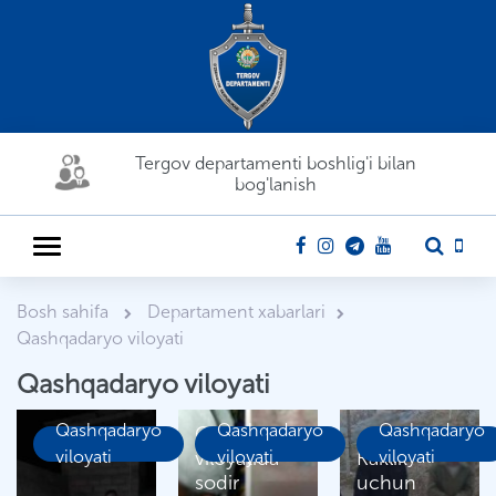
Tergov departamenti boshlig'i bilan
bog'lanish
Bosh sahifa
Departament xabarlari
Qashqadaryo viloyati
Qashqadaryo viloyati
Qashqadaryo
Qashqadaryo
Qashqadaryo
Qashqadaryo
viloyati
viloyatida
viloyati
Kaklik
viloyati
sodir
uchun