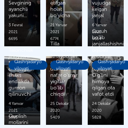
Sevgining
etilgan
vujudga
ayanchli
holat
kelgan
yakuni...
bo‘yicha
janjal
3 Fevral
21 Yanvar
6 Yanvar
Guruh
2021
2021
2021
bo‘lib
6695
6774
5654
Tilla
janjallashishnin
Talonchilik
taqinchoq
oqibati
jinoyatini
“shaydo”lari
mudhish
Qashqadaryo
Qashqadaryo
Qashqadaryo
to‘qib
aniqlandi,
xotima
chiqargan
viloyati
ular ikki
viloyati
topdi.
viloyati
shaxs
nafar o‘smir
O‘g‘lini
endilikda
yigitlar
himoya
gumon
bo‘lib
qilgan ota
qilinuvchi
chiqdi
vafot etdi
4 Yanvar
25 Dekabr
24 Dekabr
2021
2020
2020
Qurilish
5985
5409
5828
mollarini