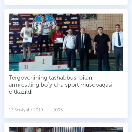
Tergovchining tashabbusi bilan
armrestling bo‘yicha sport musobaqasi
o‘tkazildi
17 Sentyabr 2019
1095