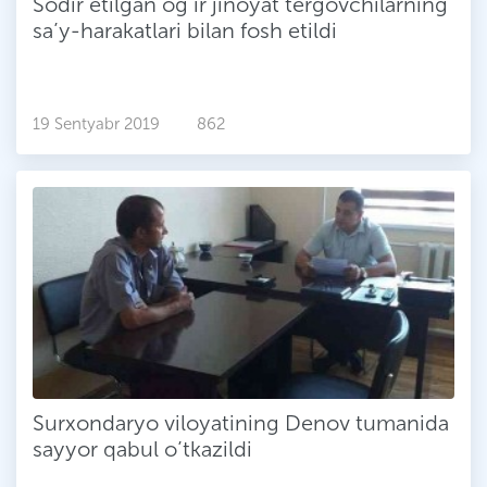
Sodir etilgan og‘ir jinoyat tergovchilarning
sa’y-harakatlari bilan fosh etildi
19 Sentyabr 2019
862
Surxondaryo viloyatining Denov tumanida
sayyor qabul o’tkazildi