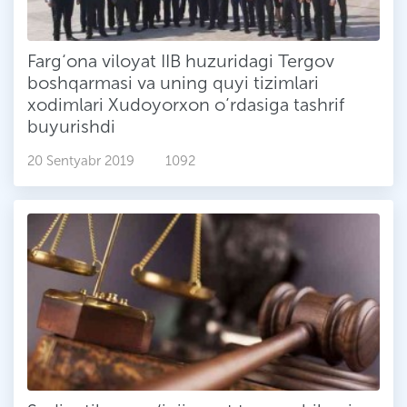
Farg‘ona viloyat IIB huzuridagi Tergov
boshqarmasi va uning quyi tizimlari
xodimlari Xudoyorxon o’rdasiga tashrif
buyurishdi
20 Sentyabr 2019
1092