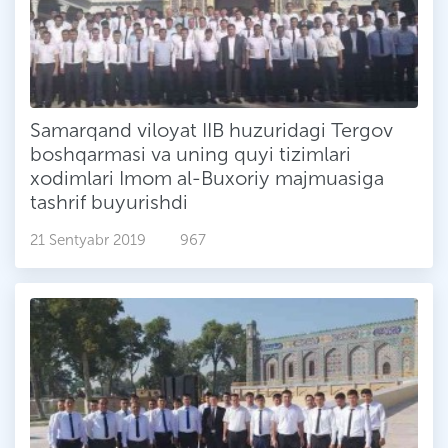
Samarqand viloyat IIB huzuridagi Tergov
boshqarmasi va uning quyi tizimlari
xodimlari Imom al-Buxoriy majmuasiga
tashrif buyurishdi
21 Sentyabr 2019
967