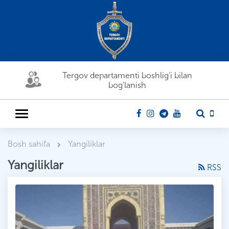
Tergov departamenti boshlig'i bilan
bog'lanish
Bosh sahifa
Yangiliklar
Yangiliklar
RSS