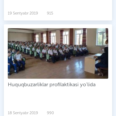
19 Sentyabr 2019
915
Huquqbuzarliklar profilaktikasi yo‘lida
18 Sentyabr 2019
990