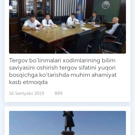
Tergov bo‘linmalari xodimlarining bilim
saviyasini oshirish tergov sifatini yuqori
bosqichga ko‘tarishda muhim ahamiyat
kasb etmoqda
16 Sentyabr 2019
889