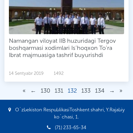
Namangan viloyat IIB huzuridagi Tergov
boshqarmasi xodimlari Is’hoqxon To’ra
Ibrat majmuasiga tashrif buyurishdi
14 Sentyabr 2019
1492
«
←
130
131
132
133
134
→
»
O`zbekiston RespublikasiToshkent shahri, Y.Rajabiy
ko`chasi, 1.
(71) 233-65-34