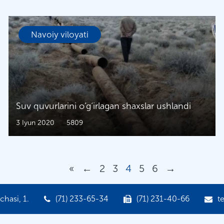
Navoiy viloyati
Suv quvurlarini o‘g‘irlagan shaxslar ushlandi
3 Iyun 2020
5809
«
←
2
3
4
5
6
→
hasi, 1.
(71) 233-65-34
(71) 231-40-66
t