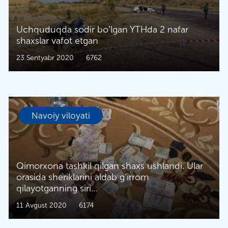
Uchquduqda sodir boʼlgan YTHda 2 nafar
shaxslar vafot etgan
23 Sentyabr 2020
6762
Navoiy viloyati
Qimorxona tashkil qilgan shaxs ushlandi. Ular
orasida sheriklarini aldab g‘irrom
qilayotganning siri…
11 Avgust 2020
6174