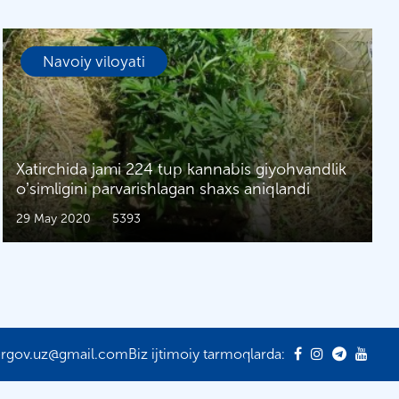
Navoiy viloyati
Xatirchida jami 224 tup kannabis giyohvandlik
oʼsimligini parvarishlagan shaxs aniqlandi
29 May 2020
5393
ergov.uz@gmail.com
Biz ijtimoiy tarmoqlarda: