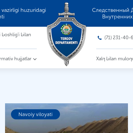
 vazirligi huzuridagi
Следственный 
ti
Внутренних
boshlig'i bilan
(71) 231-40-
mativ hujjatlar
Xalq bilan muloq
Navoiy viloyati