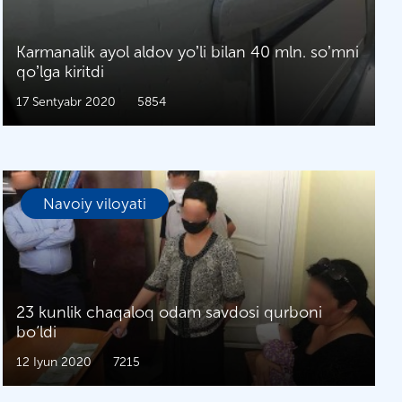
Karmanalik ayol aldov yoʼli bilan 40 mln. soʼmni
qoʼlga kiritdi
17 Sentyabr 2020
5854
Navoiy viloyati
23 kunlik chaqaloq odam savdosi qurboni
bo‘ldi
12 Iyun 2020
7215