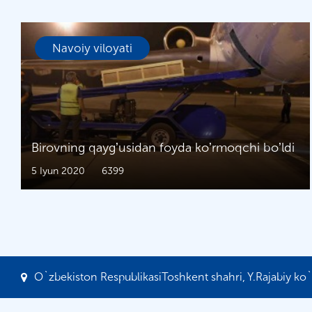
Navoiy viloyati
Birovning qaygʼusidan foyda koʼrmoqchi boʼldi
5 Iyun 2020
6399
O`zbekiston RespublikasiToshkent shahri, Y.Rajabiy ko`c