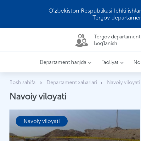
O'zbekiston Respublikasi Ichki ishlar
Tergov departamen
Tergov departamenti 
bog'lanish
Departament haqida
Faoliyat
Nor
Bosh sahifa
Departament xabarlari
Navoiy viloyati
Navoiy viloyati
Navoiy viloyati