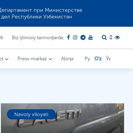
Департамент при Министерстве
 дел Республики Узбекистан
66
Biz ijtimoiy tarmoqlarda:
ot
Press-markaz
Aloqa
Ру
O'z
Ўз
Navoiy viloyati