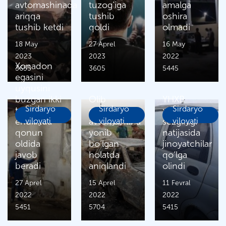
avtomashinada
tuzog‘iga
amalga
ariqqa
tushib
oshira
tushib ketdi
qoldi
olmadi
18 May
27 Aprel
16 May
2023
2023
2022
Xonadon
3655
3605
5445
egasini
uyqusini
buzgan ikki
Olib
YHXB
Sirdaryo
Sirdaryo
Sirdaryo
talonchi
qochilgan
xodimining
endilikda
viloyati
avtomashina
viloyati
sezgirligi
viloyati
qonun
yonib
natijasida
oldida
bo‘lgan
jinoyatchilar
javob
holatda
qo‘lga
beradi
aniqlandi
olindi
27 Aprel
15 Aprel
11 Fevral
2022
2022
2022
5451
5704
5415