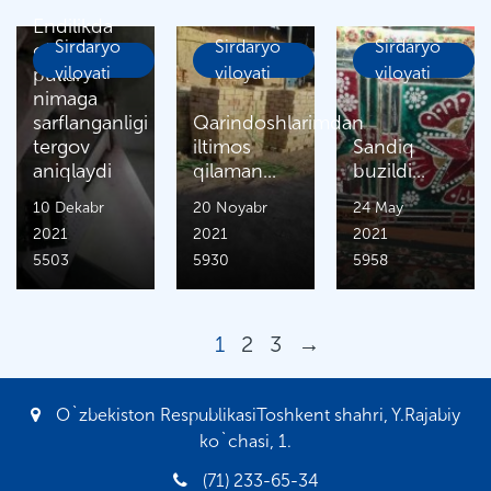
Endilikda
Sirdaryo
Sirdaryo
Sirdaryo
o‘g‘irlangan
pullar
viloyati
viloyati
viloyati
nimaga
sarflanganligi
Qarindoshlarimdan
tergov
iltimos
Sandiq
aniqlaydi
qilaman...
buzildi...
10 Dekabr
20 Noyabr
24 May
2021
2021
2021
5503
5930
5958
1
2
3
→
O`zbekiston RespublikasiToshkent shahri, Y.Rajabiy
ko`chasi, 1.
(71) 233-65-34