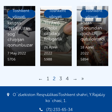
otaxonga
nisbatan
Toshkent
Toshkent
Toshkent
talonchilik
viloyati
viloyati
sodir etgan
viloyati
Ag‘darilib
Yordam
shaxs
ketgan
niqobi
qonundan
“NEXIA”dan
ostidagi
qochib
sog‘
firibgarlik
qutulolmadi
chiqqan
qonunbuzar
26 Aprel
18 Aprel
7 May 2022
2022
2022
5706
5988
5894
←
1
2
3
4
→
»
O`zbekiston RespublikasiToshkent shahri, Y.Rajabiy
ko`chasi, 1.
(71) 233-65-34