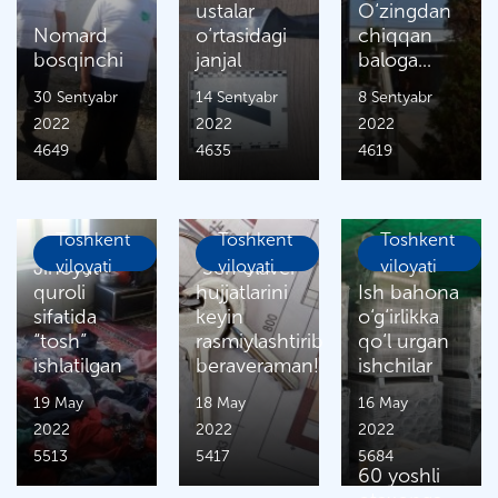
ustalar
O‘zingdan
Nomard
o‘rtasidagi
chiqqan
bosqinchi
janjal
baloga...
30 Sentyabr
14 Sentyabr
8 Sentyabr
2022
2022
2022
4649
4635
4619
Toshkent
Toshkent
Toshkent
Jinoyat
viloyati
“Sen olaver”
viloyati
viloyati
quroli
hujjatlarini
Ish bahona
sifatida
keyin
o‘g‘irlikka
“tosh”
rasmiylashtirib
qo‘l urgan
ishlatilgan
beraveraman!
ishchilar
19 May
18 May
16 May
2022
2022
2022
5513
5417
5684
60 yoshli