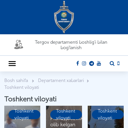
Tergov departamenti boshlig'i bilan
bog'lanish
Bosh sahifa
Departament xabarlari
Toshkent viloyati
Toshkent viloyati
Toshkent
Toshkent
Toshkent
viloyati
Pichoqbozlikka
viloyati
viloyati
olib kelgan