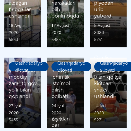
aldagan
harakatlari
piyodani
firibgarlar
olib
urib
ushlandi
borilmoqda
yubordi
18 Avgust
17 Avgust
5 Avgust
2020
2020
2020
5533
5485
5751
Qurilish
Qashqadaryo
Qashqadaryo
Qashqadaryo
Jabrlanuvchiga
mollarini
yetkazilgan
viloyati
Spirtli
viloyati
aldash yoʼli
viloyati
moddiy
ichimlik
bilan qoʼlga
zarar tergov
iste'mol
kiritgan
yo‘li bilan
qilish
shaxs
qoplandi
oqibati
ushlandi
27 Iyul
24 Iyul
14 Iyul
2020
2020
2020
2 yildan
5435
5645
5271
beri