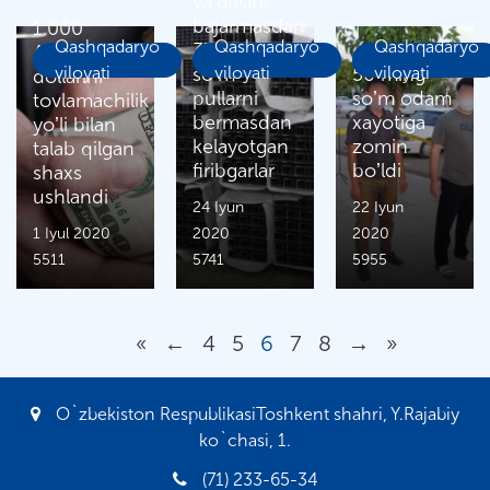
vaʼdasini
bajarmasdan
1.000
Qashqadaryo
Qashqadaryo
Qashqadaryo
373 mln.
АQSh
viloyati
soʼm
viloyati
50 ming
viloyati
dollarini
pullarni
soʼm odam
tovlamachilik
bermasdan
xayotiga
yoʼli bilan
kelayotgan
zomin
talab qilgan
firibgarlar
boʼldi
shaxs
ushlandi
24 Iyun
22 Iyun
1 Iyul 2020
2020
2020
5511
5741
5955
«
←
4
5
6
7
8
→
»
O`zbekiston RespublikasiToshkent shahri, Y.Rajabiy
ko`chasi, 1.
(71) 233-65-34