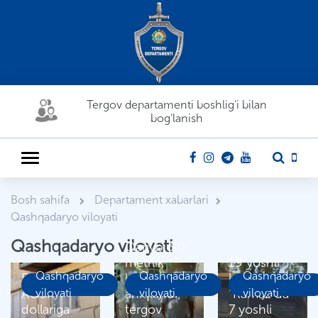
Tergov departamenti boshlig'i bilan
bog'lanish
Bosh sahifa
Departament xabarlari
Qashqadaryo viloyati
Qashqadaryo viloyati
Qariyb 3,0
metrlik
19 yoshli
Qashqadaryo
Qashqadaryo
Qashqadaryo
50.000
kannabis
haydovchi
AQSh
viloyati
aniqlandi,
viloyati
“Kamaz”da
viloyati
dollariga
tergov
7 yoshli